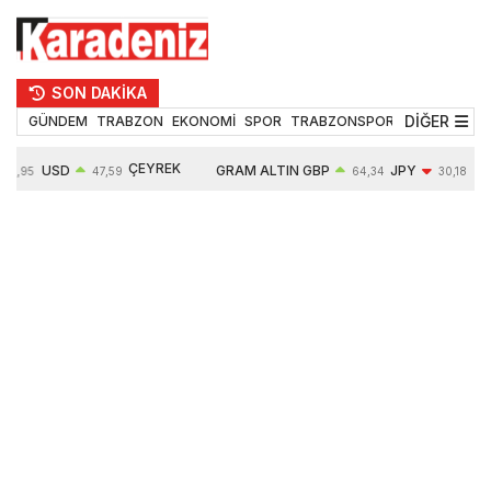
SON DAKİKA
DİĞER
GÜNDEM
TRABZON
EKONOMİ
SPOR
TRABZONSPOR
TEKNOLOJİ
ÇEYREK
USD
GRAM ALTIN
GBP
JPY
54,95
47,59
64,34
30,18
ALTIN
0,05%
6484,95
0,01%
-0,31%
10624,00
-0,17%
0,56%