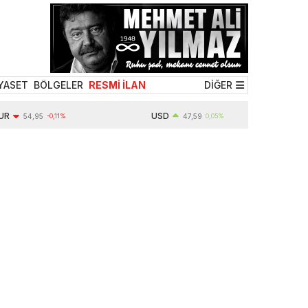
YASET
BÖLGELER
RESMİ İLAN
DİĞER
USD
54,95
-0,11%
47,59
0,05%