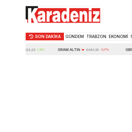
SON DAKİKA
GÜNDEM
TRABZON
EKONOMİ
TIN
GRAM ALTIN
GBP
10624,00
0,56%
6484,95
-0,17%
6