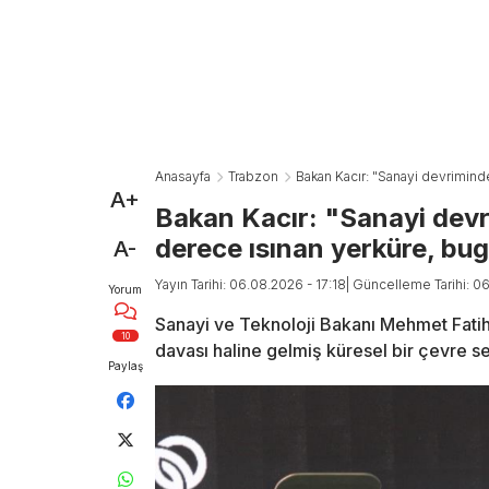
Anasayfa
Trabzon
Bakan Kacır: "Sanayi devrimind
A+
Bakan Kacır: "Sanayi devr
derece ısınan yerküre, bu
A-
Yayın Tarihi: 06.08.2026 - 17:18
| Güncelleme Tarihi: 0
Yorum
Sanayi ve Teknoloji Bakanı Mehmet Fatih K
10
davası haline gelmiş küresel bir çevre se
Paylaş