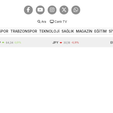
Ara
Canlı TV
SPOR
TRABZONSPOR
TEKNOLOJİ
SAĞLIK
MAGAZİN
EĞİTİM
Sİ
JPY
EUR
4,34
0,01%
30,18
-0,31%