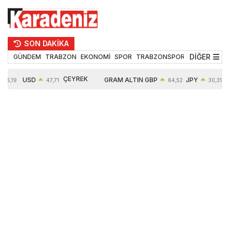
SON DAKİKA
DİĞER
GÜNDEM
TRABZON
EKONOMİ
SPOR
TRABZONSPOR
TEKNOLOJİ
ÇEYREK
USD
GRAM ALTIN
GBP
JPY
55,19
47,71
64,52
30,31
ALTIN
0,18%
6660,55
0,27%
0,39%
10903,00
2,59%
2,54%