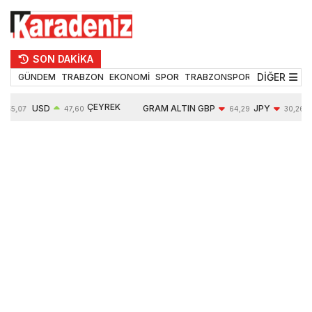
SON DAKİKA
DİĞER
GÜNDEM
TRABZON
EKONOMİ
SPOR
TRABZONSPOR
TEKNOLOJİ
ÇEYREK
USD
GRAM ALTIN
GBP
JPY
55,07
47,60
64,29
30,26
ALTIN
0,06%
6522,60
-0,07%
-0,07%
10607,00
0,41%
0,40%