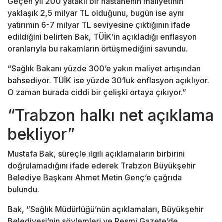
Geçen yıl 200 yataklı bir hastanenin maliyetinin
yaklaşık 2,5 milyar TL olduğunu, bugün ise aynı
yatırımın 6-7 milyar TL seviyesine çıktığının ifade
edildiğini belirten Bak, TÜİK’in açıkladığı enflasyon
oranlarıyla bu rakamların örtüşmediğini savundu.
“Sağlık Bakanı yüzde 300’e yakın maliyet artışından
bahsediyor. TÜİK ise yüzde 30’luk enflasyon açıklıyor.
O zaman burada ciddi bir çelişki ortaya çıkıyor.”
“Trabzon halkı net açıklama
bekliyor”
Mustafa Bak, süreçle ilgili açıklamaların birbirini
doğrulamadığını ifade ederek Trabzon Büyükşehir
Belediye Başkanı
Ahmet Metin Genç
’e çağrıda
bulundu.
Bak, “Sağlık Müdürlüğü’nün açıklamaları, Büyükşehir
Belediyesi’nin söylemleri ve Resmi Gazete’de