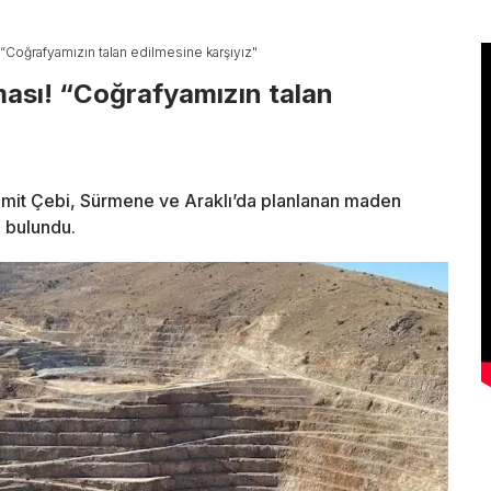
Coğrafyamızın talan edilmesine karşıyız"
ası! “Coğrafyamızın talan
 Ümit Çebi, Sürmene ve Araklı’da planlanan maden
a bulundu.