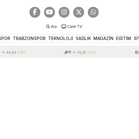
Ara
Canlı TV
SPOR
TRABZONSPOR
TEKNOLOJİ
SAĞLIK
MAGAZİN
EĞİTİM
Sİ
JPY
EUR
,60
0,38%
30,35
0,54%
5