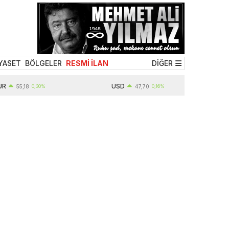
YASET
BÖLGELER
RESMİ İLAN
DİĞER
USD
5,18
0,30%
47,70
0,16%