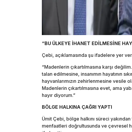
“BU ÜLKEYE İHANET EDİLMESİNE HAY
Çebi, açıklamasında şu ifadelere yer ver
“Madenlerin çıkartılmasına karşı değili
talan edilmesine, insanımın hayatının sıkı
hayvanlarımızın zehirlenmesine vesile o
Madenlerin çıkartılmasına evet, ama yab
hayır diyorum.”
BÖLGE HALKINA ÇAĞRI YAPTI
Ümit Çebi, bölge halkını süreci yakında
menfaatleri doğrultusunda ve çevresel ha