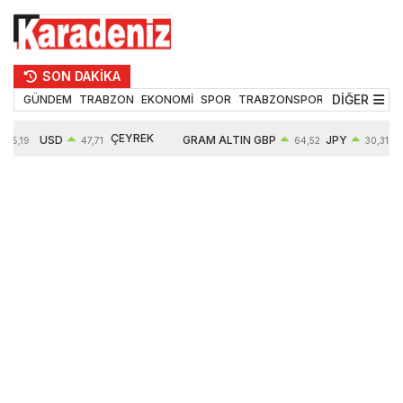
SON DAKİKA
DİĞER
GÜNDEM
TRABZON
EKONOMİ
SPOR
TRABZONSPOR
TEKNOLOJİ
ÇEYREK
USD
GRAM ALTIN
GBP
JPY
55,19
47,71
64,52
30,31
ALTIN
0,18%
6660,55
0,27%
0,39%
10903,00
2,59%
2,54%