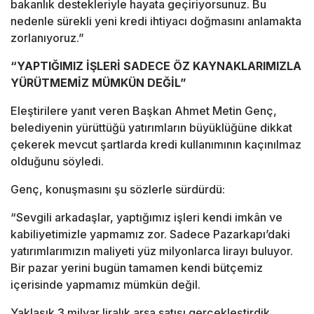
bakanlık destekleriyle hayata geçiriyorsunuz. Bu
nedenle sürekli yeni kredi ihtiyacı doğmasını anlamakta
zorlanıyoruz.”
“YAPTIĞIMIZ İŞLERİ SADECE ÖZ KAYNAKLARIMIZLA
YÜRÜTMEMİZ MÜMKÜN DEĞİL”
Eleştirilere yanıt veren Başkan Ahmet Metin Genç,
belediyenin yürüttüğü yatırımların büyüklüğüne dikkat
çekerek mevcut şartlarda kredi kullanımının kaçınılmaz
olduğunu söyledi.
Genç, konuşmasını şu sözlerle sürdürdü:
“Sevgili arkadaşlar, yaptığımız işleri kendi imkân ve
kabiliyetimizle yapmamız zor. Sadece Pazarkapı’daki
yatırımlarımızın maliyeti yüz milyonlarca lirayı buluyor.
Bir pazar yerini bugün tamamen kendi bütçemiz
içerisinde yapmamız mümkün değil.
Yaklaşık 3 milyar liralık arsa satışı gerçekleştirdik.