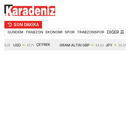
SON DAKİKA
DİĞER
GÜNDEM
TRABZON
EKONOMİ
SPOR
TRABZONSPOR
TEKNOLOJİ
ÇEYREK
USD
GRAM ALTIN
GBP
JPY
55,19
47,71
64,52
30,31
ALTIN
0,18%
6660,55
0,27%
0,39%
10903,00
2,59%
2,54%