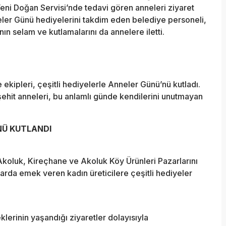
i Doğan Servisi’nde tedavi gören anneleri ziyaret
neler Günü hediyelerini takdim eden belediye personeli,
n selam ve kutlamalarını da annelere iletti.
 ekipleri, çeşitli hediyelerle Anneler Günü’nü kutladı.
şehit anneleri, bu anlamlı günde kendilerini unutmayan
NÜ KUTLANDI
Akoluk, Kireçhane ve Akoluk Köy Ürünleri Pazarlarını
larda emek veren kadın üreticilere çeşitli hediyeler
lerinin yaşandığı ziyaretler dolayısıyla