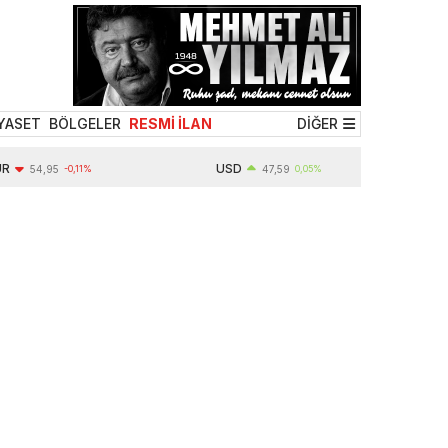
YASET
BÖLGELER
RESMİ İLAN
DİĞER
USD
54,95
-0,11%
47,59
0,05%