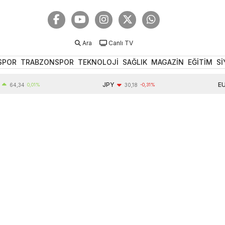
Ara
Canlı TV
SPOR
TRABZONSPOR
TEKNOLOJİ
SAĞLIK
MAGAZİN
EĞİTİM
Sİ
JPY
EUR
,34
0,01%
30,18
-0,31%