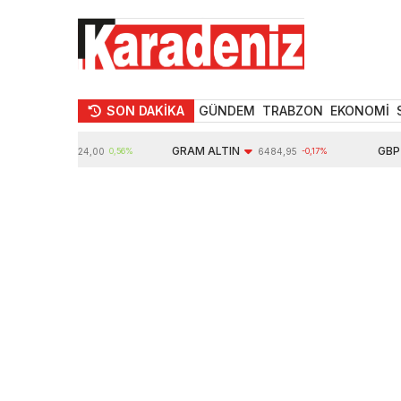
SON DAKİKA
GÜNDEM
TRABZON
EKONOMİ
TIN
GRAM ALTIN
GBP
10624,00
0,56%
6484,95
-0,17%
64