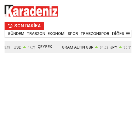
SON DAKİKA
DİĞER
GÜNDEM
TRABZON
EKONOMİ
SPOR
TRABZONSPOR
TEKNOLOJİ
ÇEYREK
USD
GRAM ALTIN
GBP
JPY
55,19
47,71
64,52
30,31
ALTIN
0,18%
6660,55
0,27%
0,39%
10903,00
2,59%
2,54%