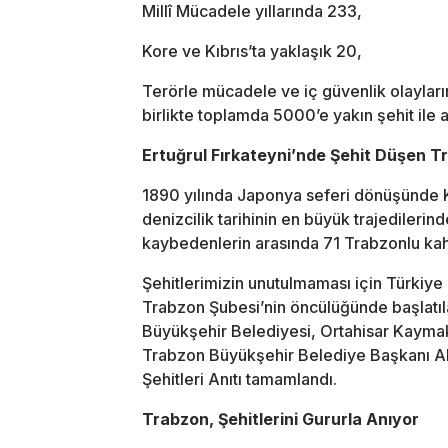
Millî Mücadele yıllarında 233,
Kore ve Kıbrıs’ta yaklaşık 20,
Terörle mücadele ve iç güvenlik olayların
birlikte toplamda 5000’e yakın şehit ile ad
Ertuğrul Fırkateyni’nde Şehit Düşen Tr
1890 yılında Japonya seferi dönüşünde K
denizcilik tarihinin en büyük trajedilerind
kaybedenlerin arasında 71 Trabzonlu ka
Şehitlerimizin unutulmaması için Türkiye 
Trabzon Şubesi’nin öncülüğünde başlatıla
Büyükşehir Belediyesi, Ortahisar Kaymakam
Trabzon Büyükşehir Belediye Başkanı Ahm
Şehitleri Anıtı tamamlandı.
Trabzon, Şehitlerini Gururla Anıyor