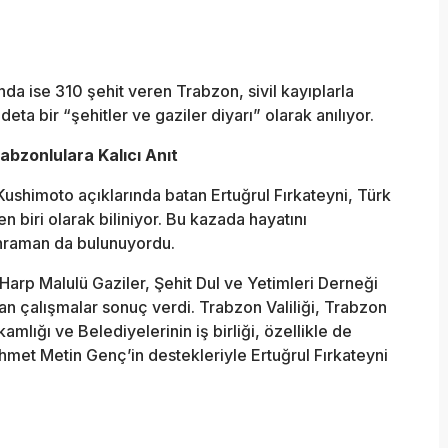
da ise 310 şehit veren Trabzon, sivil kayıplarla
eta bir “şehitler ve gaziler diyarı” olarak anılıyor.
abzonlulara Kalıcı Anıt
ushimoto açıklarında batan Ertuğrul Fırkateyni, Türk
en biri olarak biliniyor. Bu kazada hayatını
hraman da bulunuyordu.
Harp Malulü Gaziler, Şehit Dul ve Yetimleri Derneği
n çalışmalar sonuç verdi. Trabzon Valiliği, Trabzon
lığı ve Belediyelerinin iş birliği, özellikle de
et Metin Genç’in destekleriyle Ertuğrul Fırkateyni