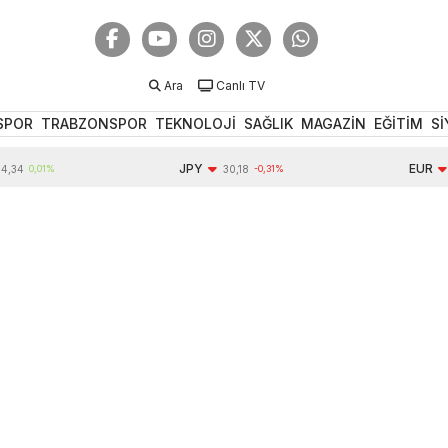
Ara
Canlı TV
SPOR
TRABZONSPOR
TEKNOLOJİ
SAĞLIK
MAGAZİN
EĞİTİM
Sİ
JPY
EUR
0,01%
30,18
-0,31%
54,9