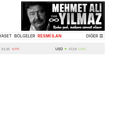
YASET
BÖLGELER
RESMİ İLAN
DİĞER
USD
5
-0,11%
47,59
0,05%