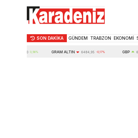
SON DAKİKA
GÜNDEM
TRABZON
EKONOMİ
GRAM ALTIN
GBP
10624,00
0,56%
6484,95
-0,17%
64,34