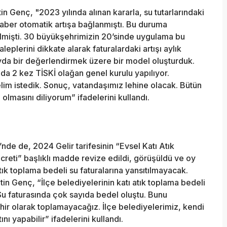
Genç, "2023 yılında alınan kararla, su tutarlarındaki
eraber otomatik artışa bağlanmıştı. Bu duruma
lmişti. 30 büyükşehrimizin 20’sinde uygulama bu
leplerini dikkate alarak faturalardaki artışı aylık
yda bir değerlendirmek üzere bir model oluşturduk.
da 2 kez TİSKİ olağan genel kurulu yapılıyor.
lim istedik. Sonuç, vatandaşımız lehine olacak. Bütün
 olmasını diliyorum” ifadelerini kullandı.
de de, 2024 Gelir tarifesinin “Evsel Katı Atık
reti” başlıklı madde revize edildi, görüşüldü ve oy
tık toplama bedeli su faturalarına yansıtılmayacak.
 Genç, “İlçe belediyelerinin katı atık toplama bedeli
Su faturasında çok sayıda bedel oluştu. Bunu
ir olarak toplamayacağız. İlçe belediyelerimiz, kendi
nı yapabilir” ifadelerini kullandı.