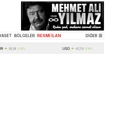
YASET
BÖLGELER
RESMİ İLAN
DİĞER
USD
5,18
0,30%
47,70
0,16%