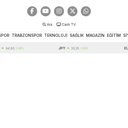
Ara
Canlı TV
SPOR
TRABZONSPOR
TEKNOLOJİ
SAĞLIK
MAGAZİN
EĞİTİM
Sİ
JPY
EUR
,60
0,38%
30,35
0,54%
5