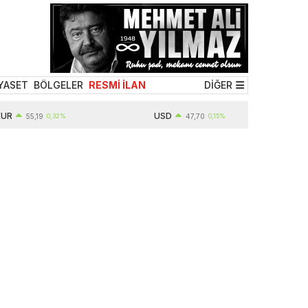
YASET
BÖLGELER
RESMİ İLAN
DİĞER
USD
55,19
0,32%
47,70
0,15%