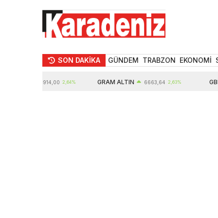
SON DAKİKA
GÜNDEM
TRABZON
EKONOMİ
TIN
GRAM ALTIN
GBP
10914,00
2,64%
6663,64
2,63%
6