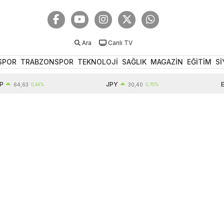
Ara
Canlı TV
SPOR
TRABZONSPOR
TEKNOLOJİ
SAĞLIK
MAGAZİN
EĞİTİM
Sİ
JPY
EUR
4,63
0,44%
30,40
0,70%