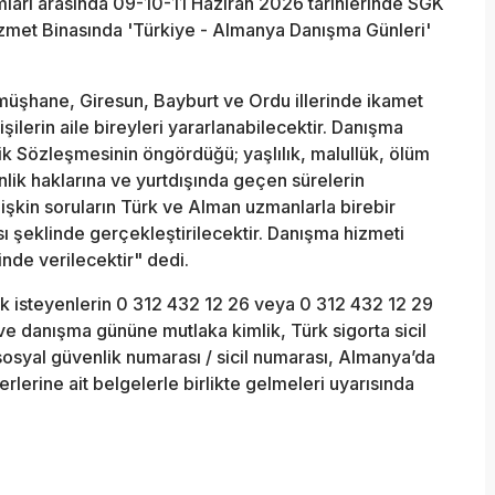
mları arasında 09-10-11 Haziran 2026 tarihlerinde SGK
zmet Binasında 'Türkiye - Almanya Danışma Günleri'
üşhane, Giresun, Bayburt ve Ordu illerinde ikamet
şilerin aile bireyleri yararlanabilecektir. Danışma
k Sözleşmesinin öngördüğü; yaşlılık, malullük, ölüm
nlik haklarına ve yurtdışında geçen sürelerin
işkin soruların Türk ve Alman uzmanlarla birebir
 şeklinde gerçekleştirilecektir. Danışma hizmeti
nde verilecektir" dedi.
 isteyenlerin 0 312 432 12 26 veya 0 312 432 12 29
ve danışma gününe mutlaka kimlik, Türk sigorta sicil
sosyal güvenlik numarası / sicil numarası, Almanya’da
lerine ait belgelerle birlikte gelmeleri uyarısında