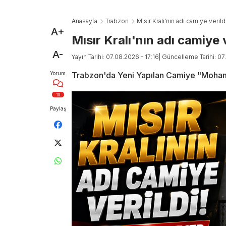
Anasayfa
Trabzon
Mısır Kralı'nın adı camiye veri
A+
Mısır Kralı'nın adı camiye
A-
Yayın Tarihi: 07.08.2026 - 17:16
| Güncelleme Tarihi: 07
Yorum
Trabzon'da Yeni Yapılan Camiye "Moham
10
Paylaş