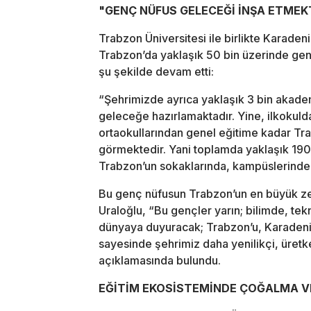
"GENÇ NÜFUS GELECEĞİ İNŞA ETMEK
Trabzon Üniversitesi ile birlikte Karade
Trabzon’da yaklaşık 50 bin üzerinde gen
şu şekilde devam etti:
“Şehrimizde ayrıca yaklaşık 3 bin akad
geleceğe hazırlamaktadır. Yine, ilkokuld
ortaokullarından genel eğitime kadar T
görmektedir. Yani toplamda yaklaşık 190 
Trabzon’un sokaklarında, kampüslerinde, 
Bu genç nüfusun Trabzon’un en büyük zeng
Uraloğlu, “Bu gençler yarın; bilimde, tekn
dünyaya duyuracak; Trabzon’u, Karadeniz’
sayesinde şehrimiz daha yenilikçi, üretk
açıklamasında bulundu.
EĞİTİM EKOSİSTEMİNDE ÇOĞALMA 