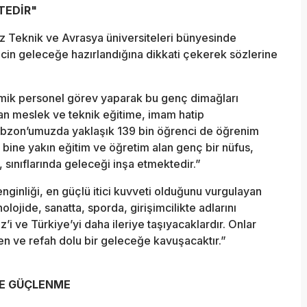
TEDİR"
niz Teknik ve Avrasya üniversiteleri bünyesinde
cin geleceğe hazırlandığına dikkati çekerek sözlerine
emik personel görev yaparak bu genç dimağları
an meslek ve teknik eğitime, imam hatip
rabzon’umuzda yaklaşık 139 bin öğrenci de öğrenim
bine yakın eğitim ve öğretim alan genç bir nüfus,
sınıflarında geleceği inşa etmektedir.”
inliği, en güçlü itici kuvveti olduğunu vurgulayan
olojide, sanatta, sporda, girişimcilikte adlarını
i ve Türkiye’yi daha ileriye taşıyacaklardır. Onlar
en ve refah dolu bir geleceğe kavuşacaktır.”
VE GÜÇLENME