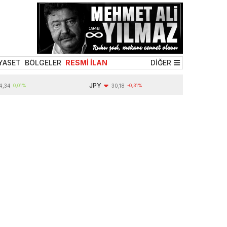
YASET
BÖLGELER
RESMİ İLAN
DİĞER
JPY
0,01%
30,18
-0,31%