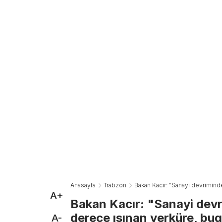
Anasayfa
Trabzon
Bakan Kacır: "Sanayi devrimind
A+
Bakan Kacır: "Sanayi devr
derece ısınan yerküre, bu
A-