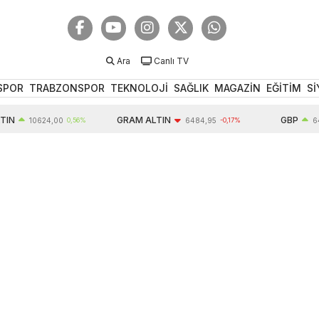
Ara
Canlı TV
SPOR
TRABZONSPOR
TEKNOLOJİ
SAĞLIK
MAGAZİN
EĞİTİM
Sİ
GRAM ALTIN
GBP
10624,00
0,56%
6484,95
-0,17%
64,34