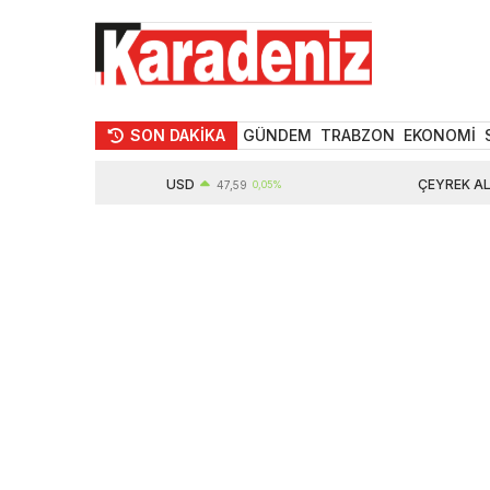
SON DAKİKA
GÜNDEM
TRABZON
EKONOMİ
USD
ÇEYREK ALTIN
%
47,59
0,05%