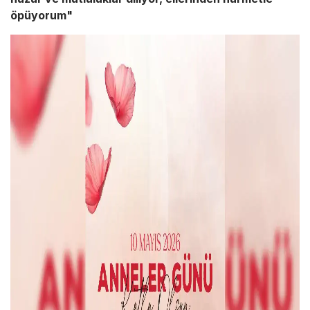
öpüyorum"