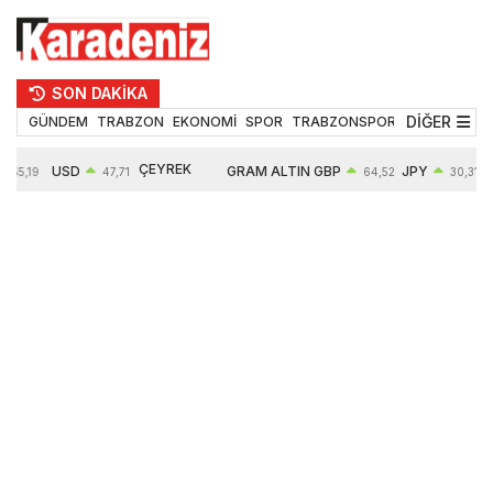
SON DAKİKA
DİĞER
GÜNDEM
TRABZON
EKONOMİ
SPOR
TRABZONSPOR
TEKNOLOJİ
ÇEYREK
USD
GRAM ALTIN
GBP
JPY
55,19
47,71
64,52
30,31
ALTIN
0,18%
6660,55
0,27%
0,39%
10903,00
2,59%
2,54%