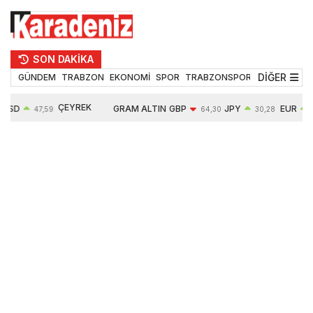
SON DAKİKA
DİĞER
GÜNDEM
TRABZON
EKONOMİ
SPOR
TRABZONSPOR
TEKNOLOJİ
ÇEYREK
USD
GRAM ALTIN
GBP
JPY
EUR
47,59
64,30
30,28
5
ALTIN
0,06%
6527,50
-0,05%
0,02%
0,16%
10614,00
0,48%
0,46%