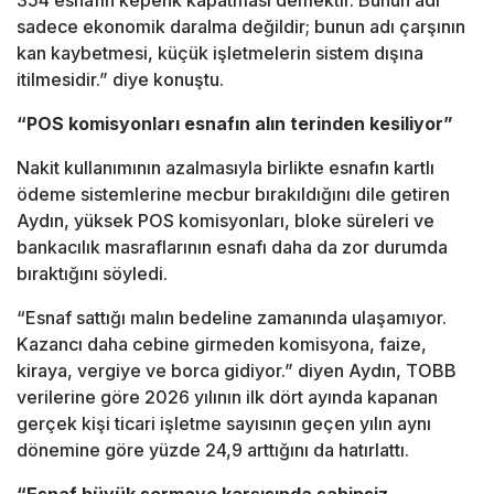
354 esnafın kepenk kapatması demektir. Bunun adı
sadece ekonomik daralma değildir; bunun adı çarşının
kan kaybetmesi, küçük işletmelerin sistem dışına
itilmesidir.” diye konuştu.
“POS komisyonları esnafın alın terinden kesiliyor”
Nakit kullanımının azalmasıyla birlikte esnafın kartlı
ödeme sistemlerine mecbur bırakıldığını dile getiren
Aydın, yüksek POS komisyonları, bloke süreleri ve
bankacılık masraflarının esnafı daha da zor durumda
bıraktığını söyledi.
“Esnaf sattığı malın bedeline zamanında ulaşamıyor.
Kazancı daha cebine girmeden komisyona, faize,
kiraya, vergiye ve borca gidiyor.” diyen Aydın, TOBB
verilerine göre 2026 yılının ilk dört ayında kapanan
gerçek kişi ticari işletme sayısının geçen yılın aynı
dönemine göre yüzde 24,9 arttığını da hatırlattı.