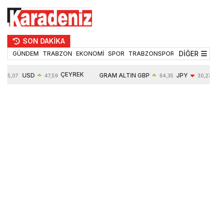
SON DAKİKA
DİĞER
GÜNDEM
TRABZON
EKONOMİ
SPOR
TRABZONSPOR
TEKNOLOJİ
ÇEYREK
USD
GRAM ALTIN
GBP
JPY
55,07
47,59
64,35
30,27
ALTIN
0,06%
6515,64
0,03%
-0,01%
10662,00
0,30%
0,92%