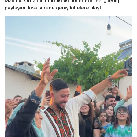
Mahmut Orhan'ın mutfaktaki hünerlerini sergilediği
paylaşım, kısa sürede geniş kitlelere ulaştı.