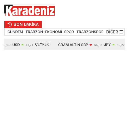
SON DAKİKA
DİĞER
GÜNDEM
TRABZON
EKONOMİ
SPOR
TRABZONSPOR
TEKNOLOJİ
ÇEYREK
USD
GRAM ALTIN
GBP
JPY
55,06
47,71
64,33
30,22
ALTIN
0,17%
6631,28
-0,04%
0,10%
10833,00
2,14%
1,88%