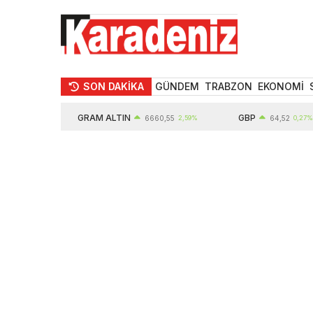
SON DAKİKA
GÜNDEM
TRABZON
EKONOMİ
GRAM ALTIN
GBP
6660,55
2,59%
64,52
0,27%