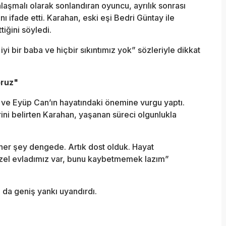
anlaşmalı olarak sonlandıran oyuncu, ayrılık sonrası
ı ifade etti. Karahan, eski eşi Bedri Güntay ile
iğini söyledi.
iyi bir baba ve hiçbir sıkıntımız yok” sözleriyle dikkat
oruz"
 ve Eyüp Can’ın hayatındaki önemine vurgu yaptı.
erini belirten Karahan, yaşanan süreci olgunlukla
er şey dengede. Artık dost olduk. Hayat
üzel evladımız var, bunu kaybetmemek lazım”
da geniş yankı uyandırdı.