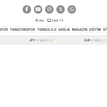
Ara
Canlı TV
SPOR
TRABZONSPOR
TEKNOLOJİ
SAĞLIK
MAGAZİN
EĞİTİM
Sİ
JPY
EUR
30,31
0,39%
55,19
0,32%