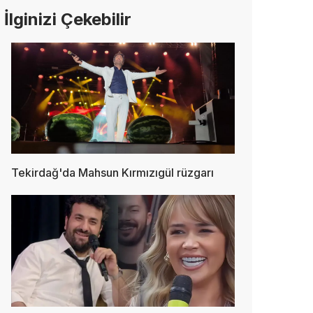
İlginizi Çekebilir
Tekirdağ'da Mahsun Kırmızıgül rüzgarı