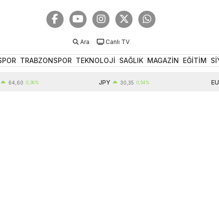
Ara
Canlı TV
SPOR
TRABZONSPOR
TEKNOLOJİ
SAĞLIK
MAGAZİN
EĞİTİM
Sİ
JPY
EUR
0
0,38%
30,35
0,54%
55,