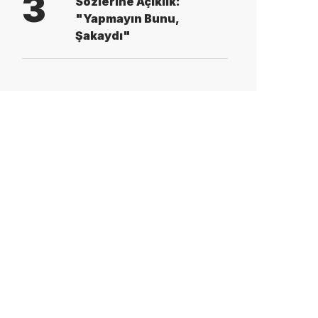
3
Sözlerine Açıklık:
"Yapmayın Bunu,
Şakaydı"