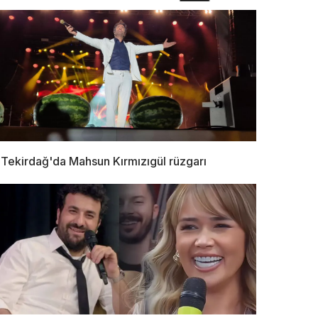
Tekirdağ'da Mahsun Kırmızıgül rüzgarı