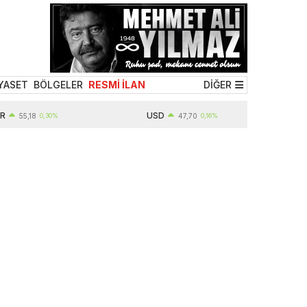
YASET
BÖLGELER
RESMİ İLAN
DİĞER
USD
18
0,30%
47,70
0,16%