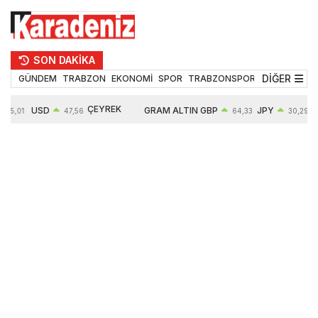
SON DAKİKA
DİĞER
GÜNDEM
TRABZON
EKONOMİ
SPOR
TRABZONSPOR
TEKNOLOJİ
ÇEYREK
USD
GRAM ALTIN
GBP
JPY
55,01
47,56
64,33
30,29
ALTIN
0,08%
6497,85
0,54%
0,45%
10571,00
4,28%
4,27%