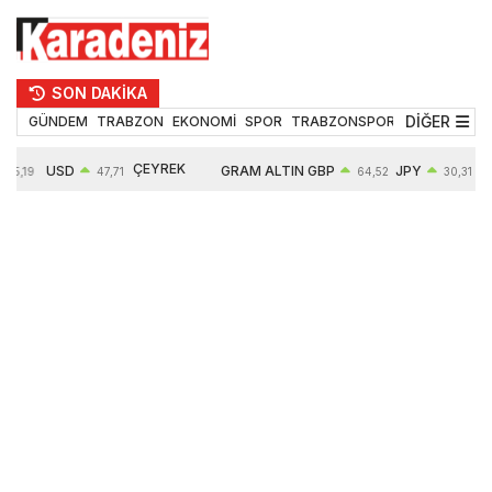
SON DAKİKA
DİĞER
GÜNDEM
TRABZON
EKONOMİ
SPOR
TRABZONSPOR
TEKNOLOJİ
ÇEYREK
USD
GRAM ALTIN
GBP
JPY
55,19
47,71
64,52
30,31
ALTIN
0,18%
6660,55
0,27%
0,39%
10903,00
2,59%
2,54%