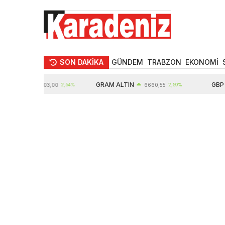
SON DAKİKA
GÜNDEM
TRABZON
EKONOMİ
TIN
GRAM ALTIN
GBP
10903,00
2,54%
6660,55
2,59%
64