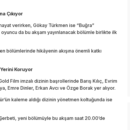
ana Çıkıyor
e hayat verirken, Gökay Türkmen ise “Buğra”
İki oyuncu da bu akşam yayınlanacak bölümle birlikte ilk
leyen bölümlerinde hikâyenin akışına önemli katkı
 Yerini Koruyor
 Gold Film imzalı dizinin başrollerinde
Barış Kılıç
,
Evrim
ya
,
Emre Dinler
,
Erkan Avcı
ve
Özge Borak
yer alıyor.
ür
’ün kaleme aldığı dizinin yönetmen koltuğunda ise
cık Şerbeti, yeni bölümüyle bu akşam saat 20.00’de