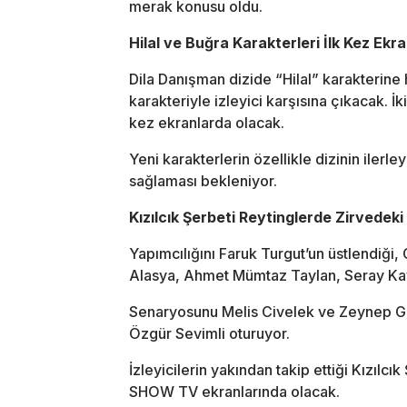
merak konusu oldu.
Hilal ve Buğra Karakterleri İlk Kez Ekr
Dila Danışman dizide “Hilal” karakterin
karakteriyle izleyici karşısına çıkacak. 
kez ekranlarda olacak.
Yeni karakterlerin özellikle dizinin iler
sağlaması bekleniyor.
Kızılcık Şerbeti Reytinglerde Zirvedeki
Yapımcılığını
Faruk Turgut
’un üstlendiği,
Alasya
,
Ahmet Mümtaz Taylan
,
Seray Ka
Senaryosunu
Melis Civelek
ve
Zeynep G
Özgür Sevimli
oturuyor.
İzleyicilerin yakından takip ettiği Kızıl
SHOW TV ekranlarında olacak.