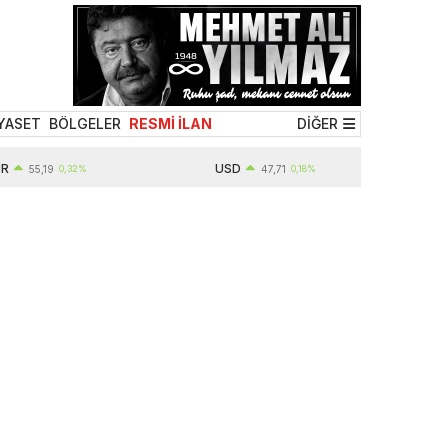
YASET
BÖLGELER
RESMİ İLAN
DİĞER
USD
55,19
0,32%
47,71
0,18%