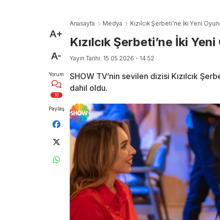
Anasayfa
Medya
Kızılcık Şerbeti’ne İki Yeni Oyu
A+
Kızılcık Şerbeti’ne İki Yen
A-
Yayın Tarihi: 15.05.2026 - 14:52
Yorum
SHOW TV’nin sevilen dizisi Kızılcık Şer
dahil oldu.
10
Paylaş