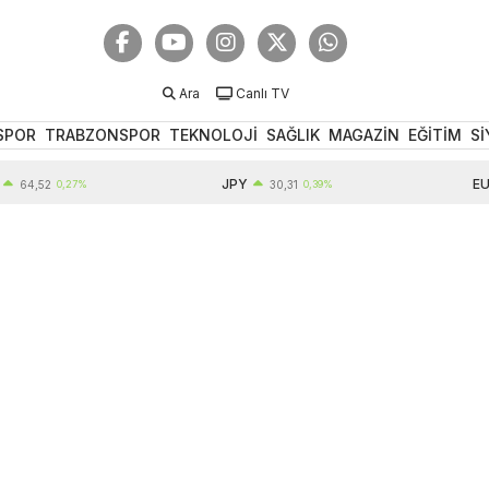
Ara
Canlı TV
SPOR
TRABZONSPOR
TEKNOLOJİ
SAĞLIK
MAGAZİN
EĞİTİM
Sİ
JPY
EUR
,52
0,27%
30,31
0,39%