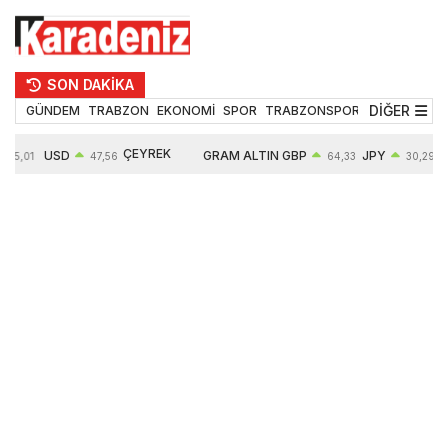
SON DAKİKA
DİĞER
GÜNDEM
TRABZON
EKONOMİ
SPOR
TRABZONSPOR
TEKNOLOJİ
ÇEYREK
USD
GRAM ALTIN
GBP
JPY
55,01
47,56
64,33
30,29
ALTIN
0,08%
6497,85
0,54%
0,45%
10571,00
4,28%
4,27%