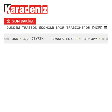
SON DAKİKA
DİĞER
GÜNDEM
TRABZON
EKONOMİ
SPOR
TRABZONSPOR
TEKNOLOJİ
ÇEYREK
USD
GRAM ALTIN
GBP
JPY
55,19
47,71
64,52
30,31
ALTIN
0,18%
6660,55
0,27%
0,39%
10903,00
2,59%
2,54%