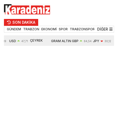
SON DAKİKA
DİĞER
GÜNDEM
TRABZON
EKONOMİ
SPOR
TRABZONSPOR
TEKNOLOJİ
ÇEYREK
USD
GRAM ALTIN
GBP
JPY
5,19
47,71
64,54
30,12
ALTIN
0,00%
6664,06
0,02%
-0,63%
10877,00
0,05%
2,29%