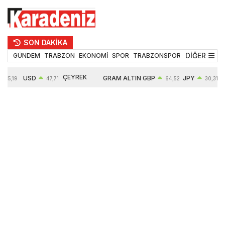
SON DAKİKA
DİĞER
GÜNDEM
TRABZON
EKONOMİ
SPOR
TRABZONSPOR
TEKNOLOJİ
ÇEYREK
USD
GRAM ALTIN
GBP
JPY
55,19
47,71
64,52
30,31
ALTIN
0,18%
6660,55
0,27%
0,39%
10903,00
2,59%
2,54%