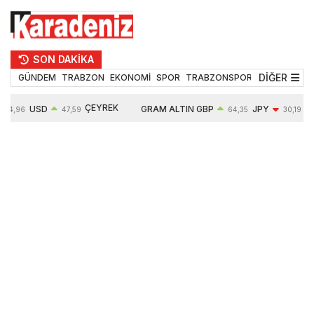
SON DAKİKA
DİĞER
GÜNDEM
TRABZON
EKONOMİ
SPOR
TRABZONSPOR
TEKNOLOJİ
ÇEYREK
USD
GRAM ALTIN
GBP
JPY
54,96
47,59
64,35
30,19
ALTIN
0,05%
6490,16
0,03%
-0,29%
10632,00
-0,09%
0,63%