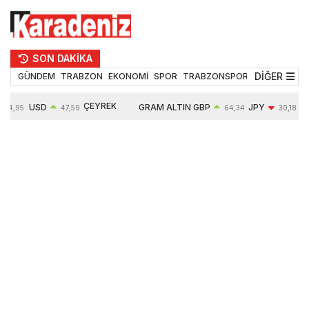
SON DAKİKA
DİĞER
GÜNDEM
TRABZON
EKONOMİ
SPOR
TRABZONSPOR
TEKNOLOJİ
ÇEYREK
USD
GRAM ALTIN
GBP
JPY
54,95
47,59
64,34
30,18
ALTIN
0,05%
6484,95
0,01%
-0,31%
10624,00
-0,17%
0,56%