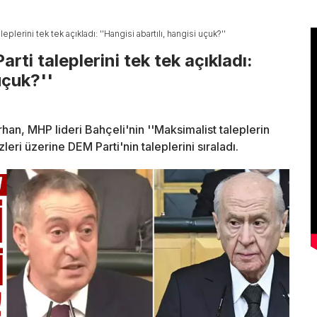
eplerini tek tek açıkladı: ''Hangisi abartılı, hangisi uçuk?''
rti taleplerini tek tek açıkladı:
uçuk?''
an, MHP lideri Bahçeli'nin ''Maksimalist taleplerin
ri üzerine DEM Parti'nin taleplerini sıraladı.