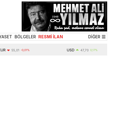
YASET
BÖLGELER
RESMİ İLAN
DİĞER
USD
55,01
-0,01%
47,70
0,17%