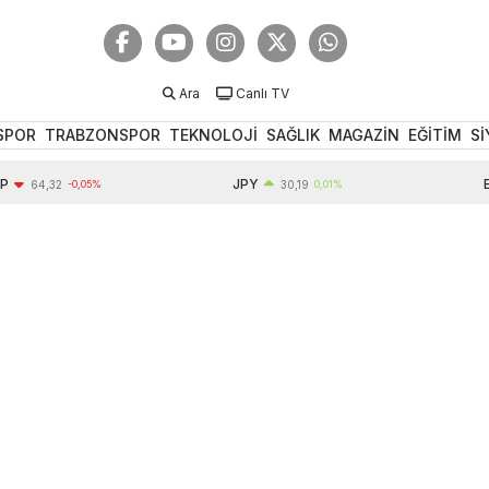
Ara
Canlı TV
SPOR
TRABZONSPOR
TEKNOLOJİ
SAĞLIK
MAGAZİN
EĞİTİM
Sİ
JPY
EUR
4,32
-0,05%
30,19
0,01%