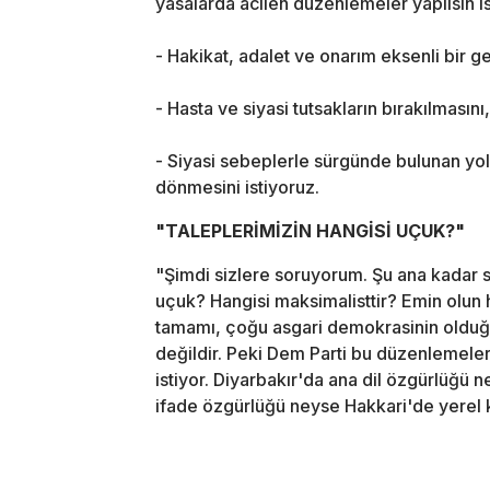
yasalarda acilen düzenlemeler yapılsın is
- Hakikat, adalet ve onarım eksenli bir g
- Hasta ve siyasi tutsakların bırakılmasını
- Siyasi sebeplerle sürgünde bulunan yol
dönmesini istiyoruz.
"TALEPLERİMİZİN HANGİSİ UÇUK?"
"Şimdi sizlere soruyorum. Şu ana kadar s
uçuk? Hangisi maksimalisttir? Emin olun h
tamamı, çoğu asgari demokrasinin olduğ
değildir. Peki Dem Parti bu düzenlemeleri
istiyor. Diyarbakır'da ana dil özgürlüğü 
ifade özgürlüğü neyse Hakkari'de yerel k