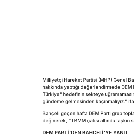
Milliyetçi Hareket Partisi (MHP) Genel B
hakkında yaptığı değerlendirmede DEM P
Türkiye" hedefinin sekteye uğramamasına
gündeme gelmesinden kaçınmalıyız.” ifad
Bahçeli geçen hafta DEM Parti grup toplan
değinerek, “TBMM çatısı altında taşkın s
DEM PARTİ'DEN BAHÇELİ'YE YANIT