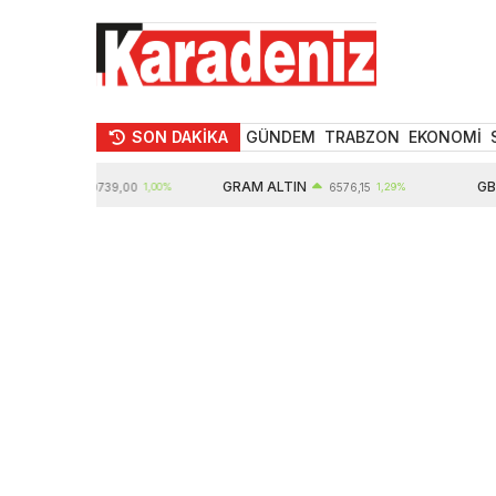
SON DAKİKA
GÜNDEM
TRABZON
EKONOMİ
LTIN
GRAM ALTIN
GBP
10739,00
1,00%
6576,15
1,29%
6