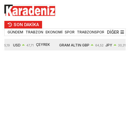
SON DAKİKA
DİĞER
GÜNDEM
TRABZON
EKONOMİ
SPOR
TRABZONSPOR
TEKNOLOJİ
ÇEYREK
USD
GRAM ALTIN
GBP
JPY
55,19
47,71
64,52
30,31
ALTIN
0,18%
6660,55
0,27%
0,39%
10903,00
2,59%
2,54%