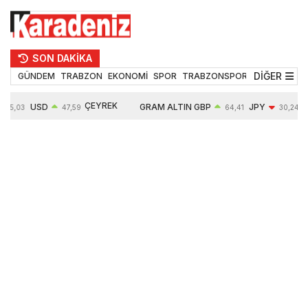
SON DAKİKA
DİĞER
GÜNDEM
TRABZON
EKONOMİ
SPOR
TRABZONSPOR
TEKNOLOJİ
ÇEYREK
USD
GRAM ALTIN
GBP
JPY
55,03
47,59
64,41
30,24
ALTIN
0,06%
6527,14
0,12%
-0,10%
10681,00
0,48%
1,10%