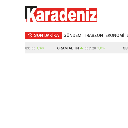
SON DAKİKA
GÜNDEM
TRABZON
EKONOMİ
TIN
GRAM ALTIN
GBP
10833,00
1,88%
6631,28
2,14%
6