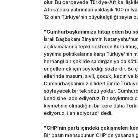
olur. Bu çerçevede Türkiye-Afrika ilişkil
Afrika'daki yatırımları yaklaşık 100 mily
12 olan Türkiye'nin büyükelçiliği sayısı bu
"Cumhurbaşkanımıza hitap eden bu söz
İsrail Başbakanı Binyamin Netanyahu'nu
açıklamalarına tepki gösteren Kurtulmuş,
yayılma politikalarına karşı Türkiye'nin
herhangi bir şekilde saldırgan ya da köt
engellemek için söylediği sözlerdir. Bu 
ellerinde masum, sivil, çocuk, kadın ve b
Cumhurbaşkanımızın liderliğinde Türkiye
söyleyecek bir tek sözü yoktur. Cumhurb
kendisine iade ediyoruz. Bir soykırımcı ca
kıymetinin olmadığını bir kere daha Türkiy
ediyoruz, ilan ediyoruz" dedi.
"CHP'nin parti içindeki çekişmeleri ke
Bir basın mensubunun CHP'de yaşanan ge