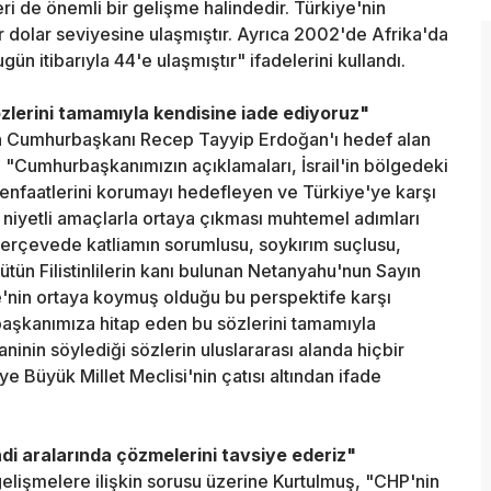
eri de önemli bir gelişme halindedir. Türkiye'nin
ar dolar seviyesine ulaşmıştır. Ayrıca 2002'de Afrika'da
gün itibarıyla 44'e ulaşmıştır" ifadelerini kullandı.
lerini tamamıyla kendisine iade ediyoruz"
n Cumhurbaşkanı Recep Tayyip Erdoğan'ı hedef alan
 "Cumhurbaşkanımızın açıklamaları, İsrail'in bölgedeki
 menfaatlerini korumayı hedefleyen ve Türkiye'ye karşı
ü niyetli amaçlarla ortaya çıkması muhtemel adımları
çerçevede katliamın sorumlusu, soykırım suçlusu,
ütün Filistinlilerin kanı bulunan Netanyahu'nun Sayın
'nin ortaya koymuş olduğu bu perspektife karşı
aşkanımıza hitap eden bu sözlerini tamamıyla
ninin söylediği sözlerin uluslararası alanda hiçbir
e Büyük Millet Meclisi'nin çatısı altından ifade
ndi aralarında çözmelerini tavsiye ederiz"
lişmelere ilişkin sorusu üzerine Kurtulmuş, "CHP'nin