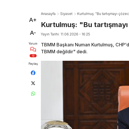
Anasayfa
Siyaset
Kurtulmuş: "Bu tartışmayı çöz
A+
Kurtulmuş: "Bu tartışmay
A-
Yayın Tarihi: 11.06.2026 - 16:25
Yorum
TBMM Başkanı Numan Kurtulmuş, CHP'de 
TBMM değildir" dedi.
10
Paylaş