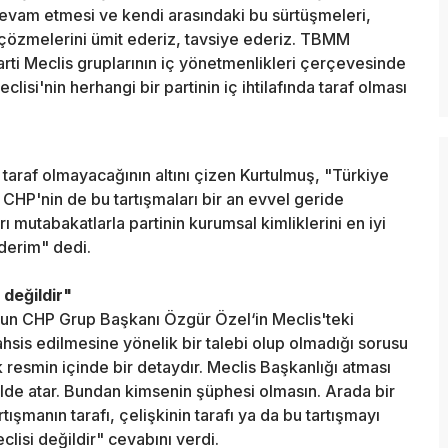
devam etmesi ve kendi arasındaki bu sürtüşmeleri,
 çözmelerini ümit ederiz, tavsiye ederiz. TBMM
parti Meclis gruplarının iç yönetmenlikleri çerçevesinde
clisi'nin herhangi bir partinin iç ihtilafında taraf olması
taraf olmayacağının altını çizen Kurtulmuş, "Türkiye
n CHP'nin de bu tartışmaları bir an evvel geride
ı mutabakatlarla partinin kurumsal kimliklerini en iyi
derim" dedi.
değildir"
un CHP Grup Başkanı Özgür Özel‘in Meclis'teki
hsis edilmesine yönelik bir talebi olup olmadığı sorusu
 resmin içinde bir detaydır. Meclis Başkanlığı atması
lde atar. Bundan kimsenin şüphesi olmasın. Arada bir
rtışmanın tarafı, çelişkinin tarafı ya da bu tartışmayı
isi değildir" cevabını verdi.