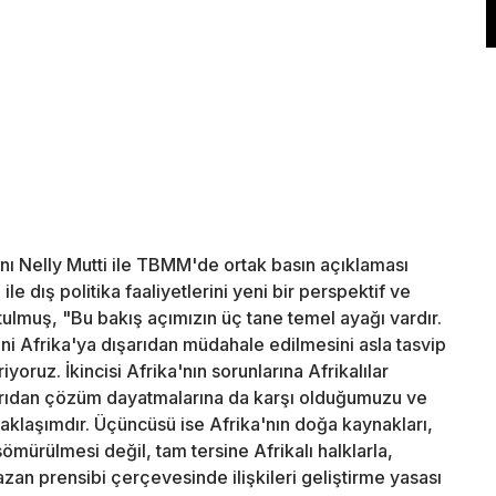
nı Nelly Mutti ile TBMM'de ortak basın açıklaması
ile dış politika faaliyetlerini yeni bir perspektif ve
rtulmuş, "Bu bakış açımızın üç tane temel ayağı vardır.
 Yani Afrika'ya dışarıdan müdahale edilmesini asla tasvip
riyoruz. İkincisi Afrika'nın sorunlarına Afrikalılar
şarıdan çözüm dayatmalarına da karşı olduğumuzu ve
yaklaşımdır. Üçüncüsü ise Afrika'nın doğa kaynakları,
sömürülmesi değil, tam tersine Afrikalı halklarla,
kazan prensibi çerçevesinde ilişkileri geliştirme yasası