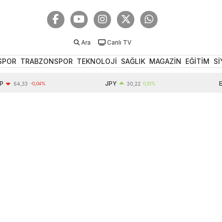
Ara
Canlı TV
SPOR
TRABZONSPOR
TEKNOLOJİ
SAĞLIK
MAGAZİN
EĞİTİM
Sİ
JPY
EUR
4,33
-0,04%
30,22
0,10%