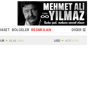
YASET
BÖLGELER
RESMİ İLAN
DİĞER
USD
55,06
0,08%
47,71
0,17%