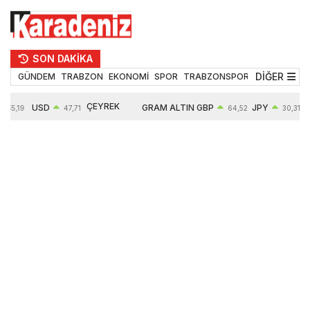
SON DAKİKA
DİĞER
GÜNDEM
TRABZON
EKONOMİ
SPOR
TRABZONSPOR
TEKNOLOJİ
ÇEYREK
USD
GRAM ALTIN
GBP
JPY
55,19
47,71
64,52
30,31
ALTIN
0,18%
6660,55
0,27%
0,39%
10903,00
2,59%
2,54%