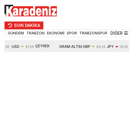
SON DAKİKA
DİĞER
GÜNDEM
TRABZON
EKONOMİ
SPOR
TRABZONSPOR
TEKNOLOJİ
ÇEYREK
USD
GRAM ALTIN
GBP
JPY
54,95
47,59
64,34
30,18
ALTIN
0,05%
6484,95
0,01%
-0,31%
10624,00
-0,17%
0,56%