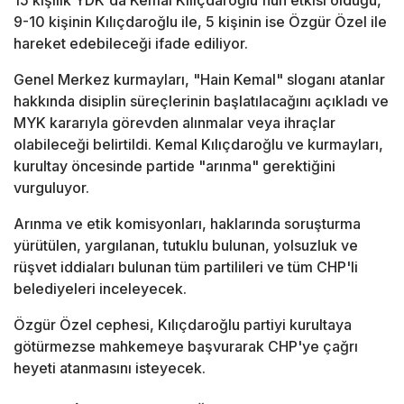
15 kişilik YDK'da Kemal Kılıçdaroğlu'nun etkisi olduğu,
9-10 kişinin Kılıçdaroğlu ile, 5 kişinin ise Özgür Özel ile
hareket edebileceği ifade ediliyor.
Genel Merkez kurmayları, "Hain Kemal" sloganı atanlar
hakkında disiplin süreçlerinin başlatılacağını açıkladı ve
MYK kararıyla görevden alınmalar veya ihraçlar
olabileceği belirtildi. Kemal Kılıçdaroğlu ve kurmayları,
kurultay öncesinde partide "arınma" gerektiğini
vurguluyor.
Arınma ve etik komisyonları, haklarında soruşturma
yürütülen, yargılanan, tutuklu bulunan, yolsuzluk ve
rüşvet iddiaları bulunan tüm partilileri ve tüm CHP'li
belediyeleri inceleyecek.
Özgür Özel cephesi, Kılıçdaroğlu partiyi kurultaya
götürmezse mahkemeye başvurarak CHP'ye çağrı
heyeti atanmasını isteyecek.