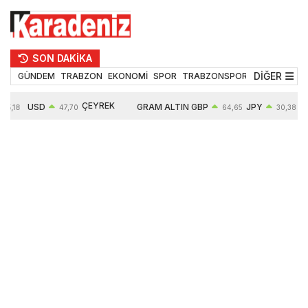
SON DAKİKA
DİĞER
GÜNDEM
TRABZON
EKONOMİ
SPOR
TRABZONSPOR
TEKNOLOJİ
ÇEYREK
USD
GRAM ALTIN
GBP
JPY
55,18
47,70
64,65
30,38
ALTIN
0,17%
6685,26
0,46%
0,64%
10935,00
2,97%
2,84%