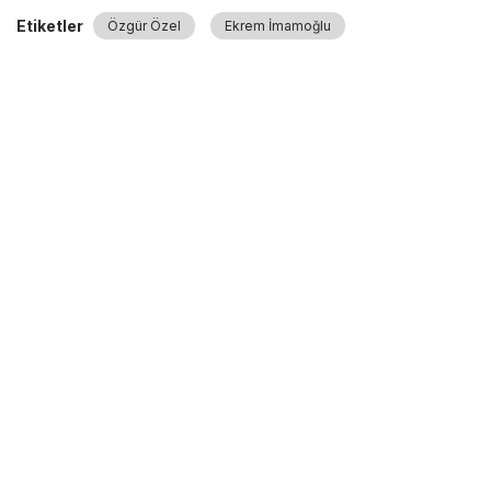
Etiketler
Özgür Özel
Ekrem İmamoğlu