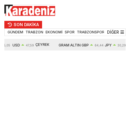
SON DAKİKA
DİĞER
GÜNDEM
TRABZON
EKONOMİ
SPOR
TRABZONSPOR
TEKNOLOJİ
ÇEYREK
USD
GRAM ALTIN
GBP
JPY
55,05
47,59
64,44
30,29
ALTIN
0,06%
6526,77
0,16%
0,04%
10682,00
0,47%
1,11%