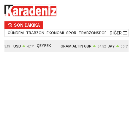
SON DAKİKA
DİĞER
GÜNDEM
TRABZON
EKONOMİ
SPOR
TRABZONSPOR
TEKNOLOJİ
ÇEYREK
USD
GRAM ALTIN
GBP
JPY
55,19
47,71
64,52
30,31
ALTIN
0,18%
6660,55
0,27%
0,39%
10903,00
2,59%
2,54%