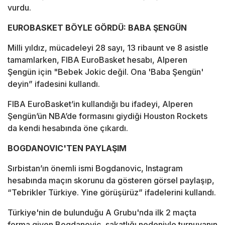
vurdu.
EUROBASKET BÖYLE GÖRDÜ: BABA ŞENGÜN
Milli yıldız, mücadeleyi 28 sayı, 13 ribaunt ve 8 asistle
tamamlarken, FIBA EuroBasket hesabı, Alperen
Şengün için "Bebek Jokic değil. Ona 'Baba Şengün'
deyin” ifadesini kullandı.
FIBA EuroBasket’in kullandığı bu ifadeyi, Alperen
Şengün’ün NBA’de formasını giydiği Houston Rockets
da kendi hesabında öne çıkardı.
BOGDANOVIC'TEN PAYLAŞIM
Sırbistan’ın önemli ismi Bogdanovic, Instagram
hesabında maçın skorunu da gösteren görsel paylaşıp,
“Tebrikler Türkiye. Yine görüşürüz” ifadelerini kullandı.
Türkiye'nin de bulunduğu A Grubu'nda ilk 2 maçta
forma giyen Bogdanovic, sakatlığı nedeniyle turnuvanın