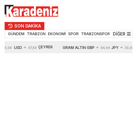
SON DAKİKA
DİĞER
GÜNDEM
TRABZON
EKONOMİ
SPOR
TRABZONSPOR
TEKNOLOJİ
ÇEYREK
USD
GRAM ALTIN
GBP
JPY
55,06
47,59
64,44
30,30
ALTIN
0,06%
6502,99
0,16%
0,06%
10647,00
0,11%
0,78%