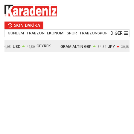
SON DAKİKA
DİĞER
GÜNDEM
TRABZON
EKONOMİ
SPOR
TRABZONSPOR
TEKNOLOJİ
ÇEYREK
USD
GRAM ALTIN
GBP
JPY
54,95
47,59
64,34
30,18
ALTIN
0,05%
6484,95
0,01%
-0,31%
10624,00
-0,17%
0,56%