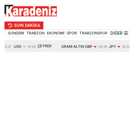
SON DAKİKA
DİĞER
GÜNDEM
TRABZON
EKONOMİ
SPOR
TRABZONSPOR
TEKNOLOJİ
ÇEYREK
USD
GRAM ALTIN
GBP
JPY
55,07
47,60
64,29
30,26
ALTIN
0,06%
6522,60
-0,07%
-0,07%
10607,00
0,41%
0,40%