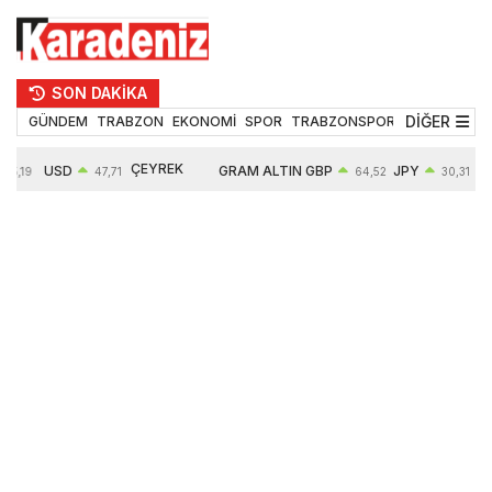
SON DAKİKA
DİĞER
GÜNDEM
TRABZON
EKONOMİ
SPOR
TRABZONSPOR
TEKNOLOJİ
ÇEYREK
USD
GRAM ALTIN
GBP
JPY
55,19
47,71
64,52
30,31
ALTIN
0,18%
6660,55
0,27%
0,39%
10903,00
2,59%
2,54%