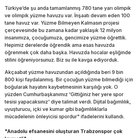
Türkiye’de şu anda tamamlanmış 780 tane yarı olimpik
ve olimpik yüzme havuzu var. İnşaatı devam eden 100
tane havuz var. Yüzme Bilmeyen Kalmasın projesi
çerçevesinde bu zamana kadar yaklaşık 12 milyon
insanımıza, çocuğumuza, gencimize yüzme öğrettik.
Hepimiz derelerde öğrendik ama esas havuzda
öğrenmek çok daha başka. Havuzda hocalar eşliğinde
stilini öğreniyorsunuz. Biz su ile kavga ediyorduk.
Akçaabat yüzme havuzundan açıldığında beri 9 bin
800 kişi faydalanmış. Bir çocuğun yüzme bilmediği için
boğularak hayatını kaybetmesinin karşılığı yok. O
yüzden Cumhurbaşkanımız 'Gittiğiniz her yere spor
tesisi yapacaksınız' diye talimat verdi. Dijital bağımlılık,
uyuşturucu, içki ve kumar gibi bağımlılıklarla
mücadelenin önleyicisi spordur" ifadelerini kullandı.
"Anadolu efsanesini oluşturan Trabzonspor çok