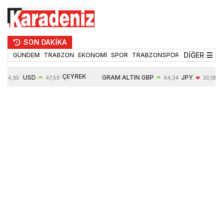
SON DAKİKA
DİĞER
GÜNDEM
TRABZON
EKONOMİ
SPOR
TRABZONSPOR
TEKNOLOJİ
ÇEYREK
USD
GRAM ALTIN
GBP
JPY
54,95
47,59
64,34
30,18
ALTIN
0,05%
6484,95
0,01%
-0,31%
10624,00
-0,17%
0,56%