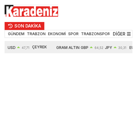
SON DAKİKA
DİĞER
GÜNDEM
TRABZON
EKONOMİ
SPOR
TRABZONSPOR
TEKNOLOJİ
ÇEYREK
USD
GRAM ALTIN
GBP
JPY
EUR
47,71
64,52
30,31
ALTIN
0,18%
6660,55
0,27%
0,39%
0,32%
10903,00
2,59%
2,54%