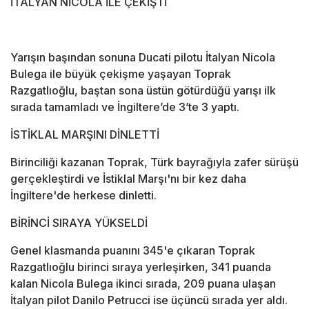
İTALYAN NİCOLA İLE ÇEKİŞTİ
Yarışın başından sonuna Ducati pilotu İtalyan Nicola
Bulega ile büyük çekişme yaşayan Toprak
Razgatlıoğlu, baştan sona üstün götürdüğü yarışı ilk
sırada tamamladı ve İngiltere’de 3’te 3 yaptı.
İSTİKLAL MARŞINI DİNLETTİ
Birinciliği kazanan Toprak, Türk bayrağıyla zafer sürüşü
gerçekleştirdi ve İstiklal Marşı'nı bir kez daha
İngiltere'de herkese dinletti.
BİRİNCİ SIRAYA YÜKSELDİ
Genel klasmanda puanını 345'e çıkaran Toprak
Razgatlıoğlu birinci sıraya yerleşirken, 341 puanda
kalan Nicola Bulega ikinci sırada, 209 puana ulaşan
İtalyan pilot Danilo Petrucci ise üçüncü sırada yer aldı.