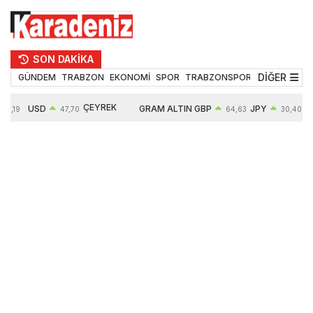
SON DAKİKA
DİĞER
GÜNDEM
TRABZON
EKONOMİ
SPOR
TRABZONSPOR
TEKNOLOJİ
ÇEYREK
USD
GRAM ALTIN
GBP
JPY
55,19
47,70
64,63
30,40
ALTIN
0,15%
6663,64
0,44%
0,70%
10914,00
2,63%
2,64%