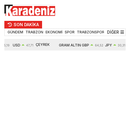
SON DAKİKA
DİĞER
GÜNDEM
TRABZON
EKONOMİ
SPOR
TRABZONSPOR
TEKNOLOJİ
ÇEYREK
USD
GRAM ALTIN
GBP
JPY
55,19
47,71
64,52
30,31
ALTIN
0,18%
6660,55
0,27%
0,39%
10903,00
2,59%
2,54%