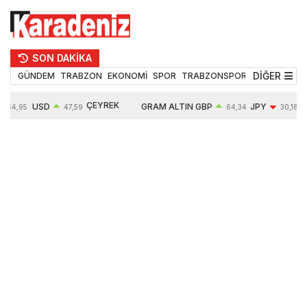
SON DAKİKA
DİĞER
GÜNDEM
TRABZON
EKONOMİ
SPOR
TRABZONSPOR
TEKNOLOJİ
ÇEYREK
USD
GRAM ALTIN
GBP
JPY
54,95
47,59
64,34
30,18
ALTIN
0,05%
6484,95
0,01%
-0,31%
10624,00
-0,17%
0,56%