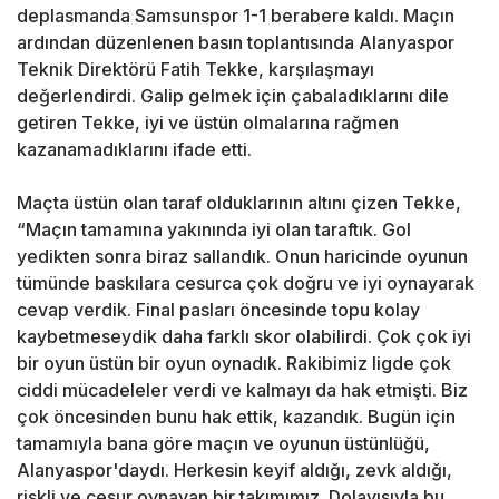
deplasmanda Samsunspor 1-1 berabere kaldı. Maçın
ardından düzenlenen basın toplantısında Alanyaspor
Teknik Direktörü Fatih Tekke, karşılaşmayı
değerlendirdi. Galip gelmek için çabaladıklarını dile
getiren Tekke, iyi ve üstün olmalarına rağmen
kazanamadıklarını ifade etti.
Maçta üstün olan taraf olduklarının altını çizen Tekke,
“Maçın tamamına yakınında iyi olan taraftık. Gol
yedikten sonra biraz sallandık. Onun haricinde oyunun
tümünde baskılara cesurca çok doğru ve iyi oynayarak
cevap verdik. Final pasları öncesinde topu kolay
kaybetmeseydik daha farklı skor olabilirdi. Çok çok iyi
bir oyun üstün bir oyun oynadık. Rakibimiz ligde çok
ciddi mücadeleler verdi ve kalmayı da hak etmişti. Biz
çok öncesinden bunu hak ettik, kazandık. Bugün için
tamamıyla bana göre maçın ve oyunun üstünlüğü,
Alanyaspor'daydı. Herkesin keyif aldığı, zevk aldığı,
riskli ve cesur oynayan bir takımımız. Dolayısıyla bu