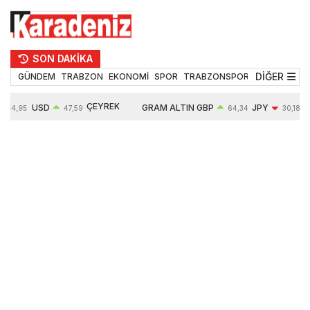
SON DAKİKA
DİĞER
GÜNDEM
TRABZON
EKONOMİ
SPOR
TRABZONSPOR
TEKNOLOJİ
ÇEYREK
USD
GRAM ALTIN
GBP
JPY
54,95
47,59
64,34
30,18
ALTIN
0,05%
6484,95
0,01%
-0,31%
10624,00
-0,17%
0,56%