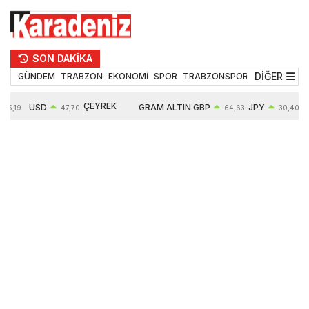
SON DAKİKA
DİĞER
GÜNDEM
TRABZON
EKONOMİ
SPOR
TRABZONSPOR
TEKNOLOJİ
ÇEYREK
USD
GRAM ALTIN
GBP
JPY
55,19
47,70
64,63
30,40
ALTIN
0,15%
6663,64
0,44%
0,70%
10914,00
2,63%
2,64%