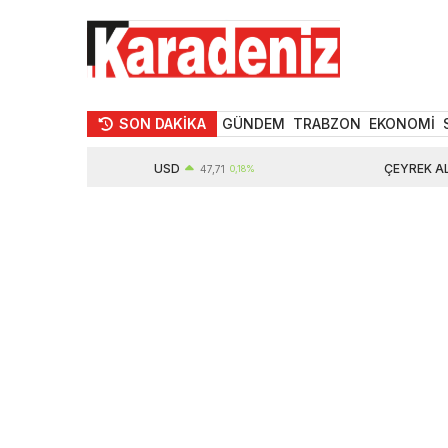
SON DAKİKA
GÜNDEM
TRABZON
EKONOMİ
USD
ÇEYREK ALTIN
47,71
0,18%