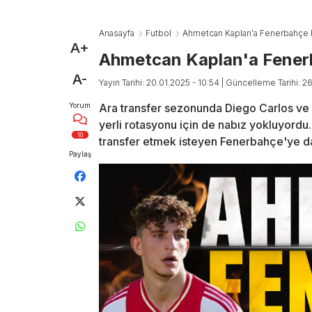
Anasayfa
Futbol
Ahmetcan Kaplan'a Fenerbahçe k
A+
Ahmetcan Kaplan'a Fener
A-
Yayın Tarihi: 20.01.2025 - 10:54
| Güncelleme Tarihi: 2
Yorum
Ara transfer sezonunda Diego Carlos ve M
yerli rotasyonu için de nabız yokluyord
10
transfer etmek isteyen Fenerbahçe'ye da
Paylaş