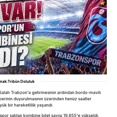
nak:Tribün Doluluk
alah Trabzon'a getirmesinin ardından bordo-mavili
aberinin duyurulmasının üzerinden henüz saatler
ük bir hareketlilik yaşandı.
por satılan kombine bilet sayısı 19.655'e yükseldi.