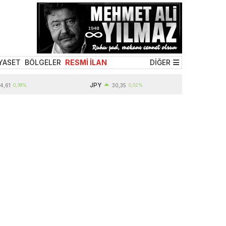
YASET
BÖLGELER
RESMİ İLAN
DİĞER
JPY
,39%
30,35
0,52%