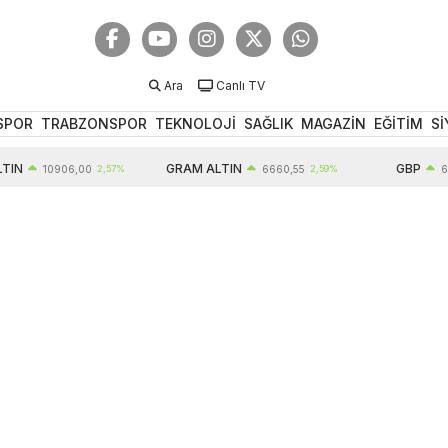
Ara
Canlı TV
SPOR
TRABZONSPOR
TEKNOLOJİ
SAĞLIK
MAGAZİN
EĞİTİM
Sİ
GRAM ALTIN
GBP
10906,00
2,57%
6660,55
2,59%
64,61
0