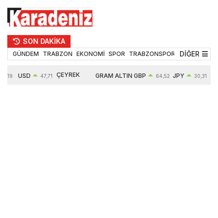
SON DAKİKA
DİĞER
GÜNDEM
TRABZON
EKONOMİ
SPOR
TRABZONSPOR
TEKNOLOJİ
ÇEYREK
USD
GRAM ALTIN
GBP
JPY
55,19
47,71
64,52
30,31
ALTIN
0,18%
6660,55
0,27%
0,39%
10903,00
2,59%
2,54%